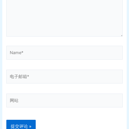
Name*
电
子
邮
箱
网
*
站