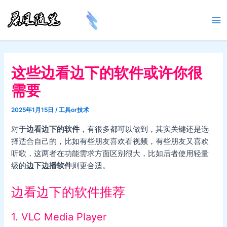
跳
至
Ma
内
容
Me
这些边看边下的软件或许你很
需要
2025年1月15日
/
工具or技术
对于
边看边下的软件
，有很多都可以做到，其实关键还是选
择适合自己的，比如有些朋友喜欢看视频，有些朋友又喜欢
听歌，这两者在功能需求方面区别很大，比如后者使用轻量
级的
边下边播软件
则更合适。
边看边下的软件推荐
1. VLC Media Player