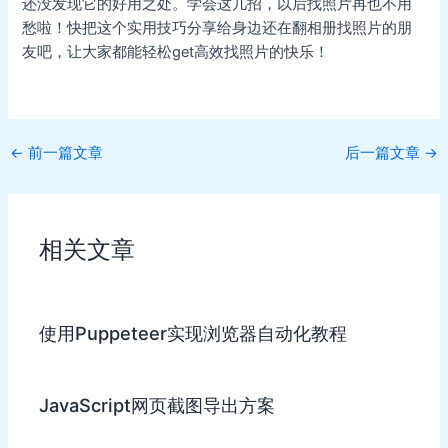
还没发现它的好用之处。学会这几招，以后找照片再也不用
愁啦！快把这个实用技巧分享给身边还在翻相册找照片的朋
友吧，让大家都能轻松get高效找照片的快乐！
Post
←
前一篇文章
后一篇文章
→
navigation
相关文章
使用Puppeteer实现浏览器自动化教程
JavaScript网页截图导出方案