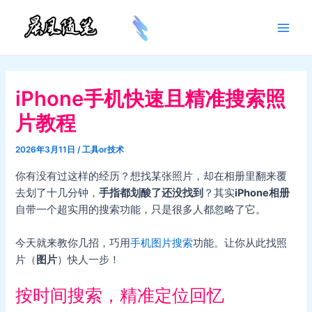
跳
至
Main
内
容
Men
iPhone手机快速且精准搜索照
片教程
2026年3月11日
/
工具or技术
你有没有过这样的经历？想找某张照片，却在相册里翻来覆
去划了十几分钟，
手指都划酸了还没找到
？其实
iPhone相册
自带一个超实用的搜索功能，只是很多人都忽略了它。
今天就来教你几招，巧用
手机图片搜索
功能。让你从此找照
片（
图片
）快人一步！
按时间搜索，精准定位回忆