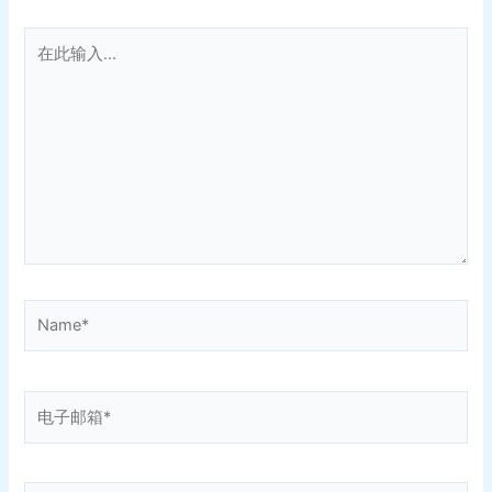
在
此
输
入...
Name*
电
子
邮
箱