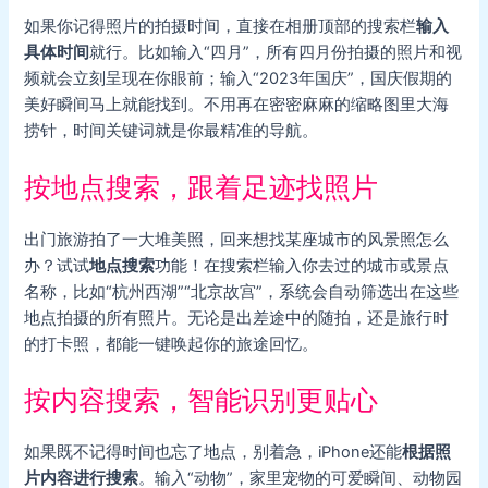
如果你记得照片的拍摄时间，直接在相册顶部的搜索栏
输入
具体时间
就行。比如输入“四月”，所有四月份拍摄的照片和视
频就会立刻呈现在你眼前；输入“2023年国庆”，国庆假期的
美好瞬间马上就能找到。不用再在密密麻麻的缩略图里大海
捞针，时间关键词就是你最精准的导航。
按地点搜索，跟着足迹找照片
出门旅游拍了一大堆美照，回来想找某座城市的风景照怎么
办？试试
地点搜索
功能！在搜索栏输入你去过的城市或景点
名称，比如“杭州西湖”“北京故宫”，系统会自动筛选出在这些
地点拍摄的所有照片。无论是出差途中的随拍，还是旅行时
的打卡照，都能一键唤起你的旅途回忆。
按内容搜索，智能识别更贴心
如果既不记得时间也忘了地点，别着急，iPhone还能
根据照
片内容进行搜索
。输入“动物”，家里宠物的可爱瞬间、动物园