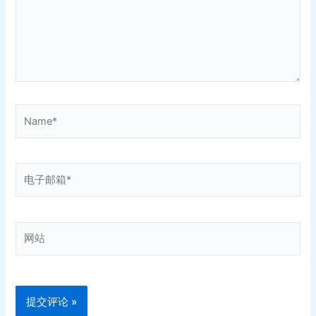
Name*
电
子
邮
箱
网
*
站