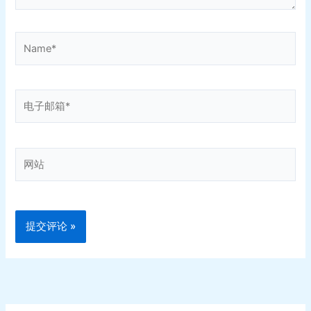
Name*
电
子
邮
箱
网
*
站