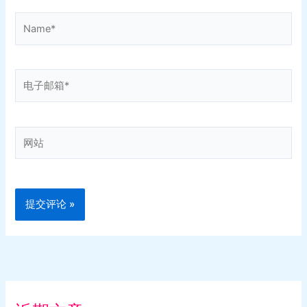
Name*
电
子
邮
箱
网
*
站