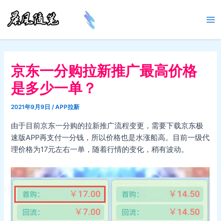
跳
至
Ma
内
容
Me
京东一分购拉新推广最高价格
是多少一单？
2021年9月9日
/
APP拉新
由于目前京东一分购的拉新推广流程变更，需要下载京东极
速版APP再支付一分钱，所以价格也是水涨船高。目前一级代
理价格为17元左右一单，随着行情的变化，稍有波动。