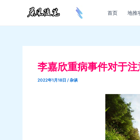
跳
至
首页
地推
内
容
李嘉欣重病事件对于注
2022年1月18日
/
杂谈