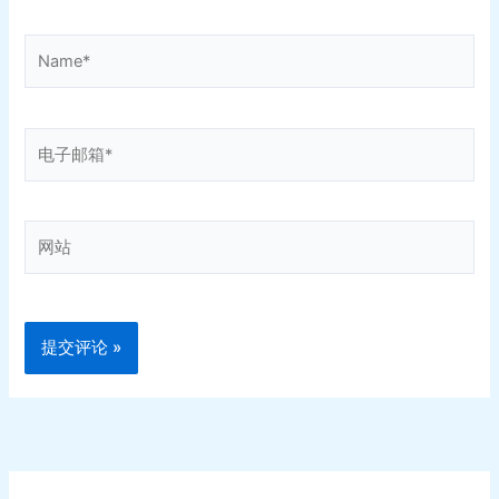
Name*
电
子
邮
箱
网
*
站