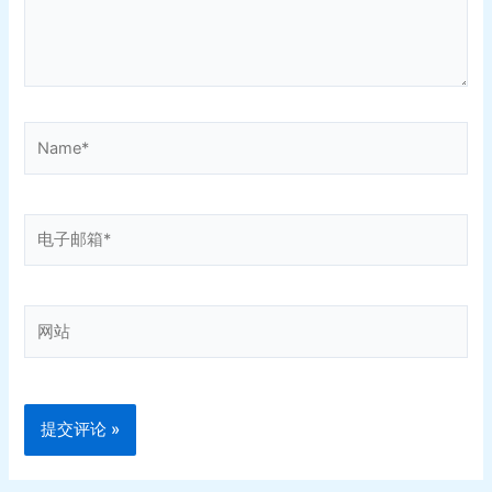
Name*
电
子
邮
箱
网
*
站