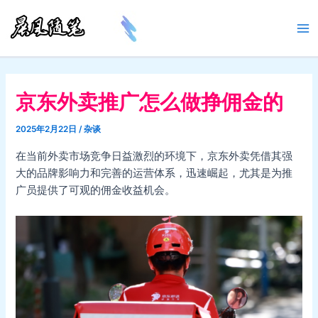
跳
至
Ma
内
容
Me
京东外卖推广怎么做挣佣金的
2025年2月22日
/
杂谈
在当前外卖市场竞争日益激烈的环境下，京东外卖凭借其强
大的品牌影响力和完善的运营体系，迅速崛起，尤其是为推
广员提供了可观的佣金收益机会。