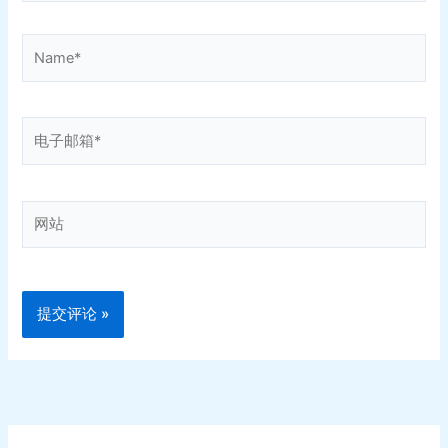
Name*
电
子
邮
箱
网
*
站