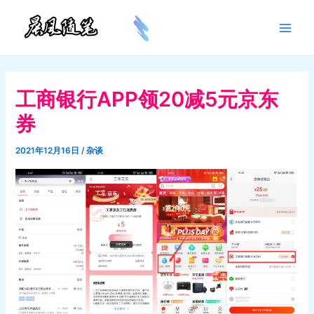
跳
至
Main
内
容
Men
工商银行APP领20减5元京东
券
2021年12月16日
/
杂谈