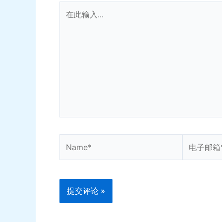
在
此
输
入...
Name*
电
子
邮
箱
*