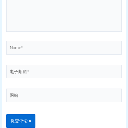
Name*
电
子
邮
箱
网
*
站