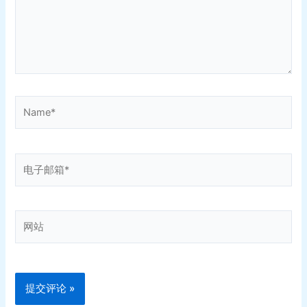
Name*
电
子
邮
箱
网
*
站