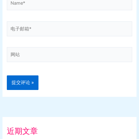
电
子
邮
箱
网
*
站
近期文章