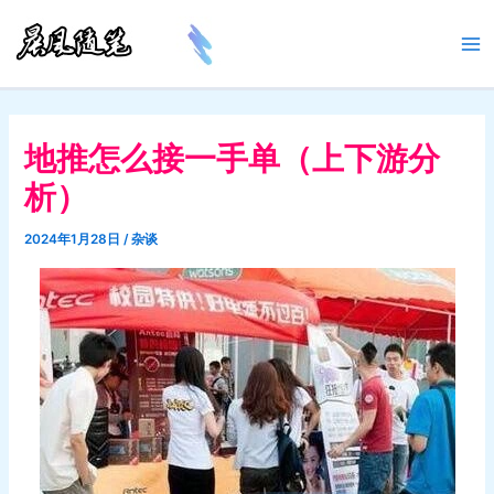
跳
至
Ma
内
容
Me
地推怎么接一手单（上下游分
析）
2024年1月28日
/
杂谈