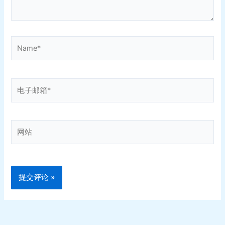
Name*
电
子
邮
箱
网
*
站