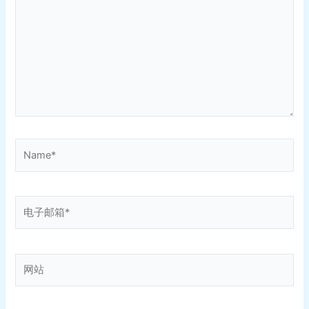
输
入...
Name*
电
子
邮
箱
网
*
站