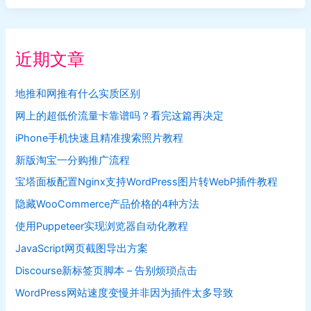
系
列
版
本
下
近期文章
载
地
址
地推和网推有什么实质区别
网上的超低价流量卡靠谱吗？看完这篇再决定
iPhone手机快速且精准搜索照片教程
新版淘宝一分购推广流程
宝塔面板配置Nginx支持WordPress图片转WebP插件教程
隐藏WooCommerce产品价格的4种方法
使用Puppeteer实现浏览器自动化教程
JavaScript网页截图导出方案
Discourse新标签页脚本 – 告别烦琐点击
WordPress网站速度变慢并非因为插件太多导致