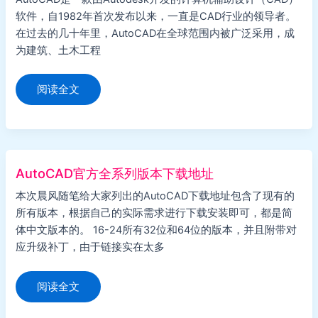
软件，自1982年首次发布以来，一直是CAD行业的领导者。
在过去的几十年里，AutoCAD在全球范围内被广泛采用，成
为建筑、土木工程
AutoCAD
阅读全文
相
比
其
他
同
类
软
件
AutoCAD官方全系列版本下载地址
有
什
本次晨风随笔给大家列出的AutoCAD下载地址包含了现有的
么
优
所有版本，根据自己的实际需求进行下载安装即可，都是简
势
体中文版本的。 16-24所有32位和64位的版本，并且附带对
应升级补丁，由于链接实在太多
AutoCAD
阅读全文
官
方
全