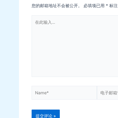
您的邮箱地址不会被公开。
必填项已用
*
标注
在
此
输
入...
Name*
电
子
邮
箱
*