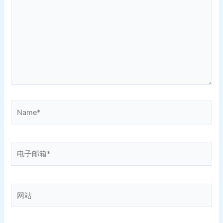
输
入...
Name*
电
子
邮
箱
网
*
站