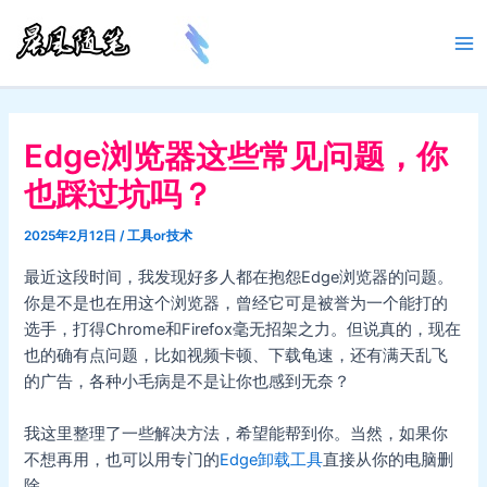
跳
至
Ma
内
容
Me
Edge浏览器这些常见问题，你
也踩过坑吗？
2025年2月12日
/
工具or技术
最近这段时间，我发现好多人都在抱怨Edge浏览器的问题。
你是不是也在用这个浏览器，曾经它可是被誉为一个能打的
选手，打得Chrome和Firefox毫无招架之力。但说真的，现在
也的确有点问题，比如视频卡顿、下载龟速，还有满天乱飞
的广告，各种小毛病是不是让你也感到无奈？
我这里整理了一些解决方法，希望能帮到你。当然，如果你
不想再用，也可以用专门的
Edge卸载工具
直接从你的电脑删
除。