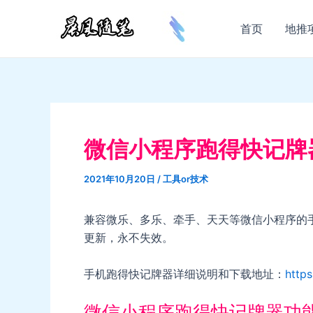
跳
至
首页
地推
内
容
微信小程序跑得快记牌
2021年10月20日
/
工具or技术
兼容微乐、多乐、牵手、天天等微信小程序的
更新，永不失效。
手机跑得快记牌器详细说明和下载地址：
http
微信小程序跑得快记牌器功