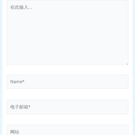
在
此
输
入...
Name*
电
子
邮
箱
网
*