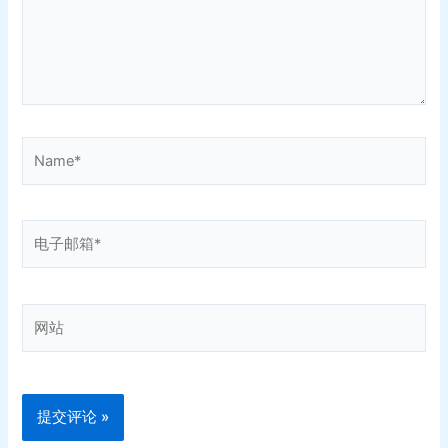
Name*
电
子
邮
箱
网
*
站