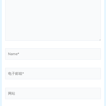
输
入...
Name*
电
子
邮
箱
网
*
站