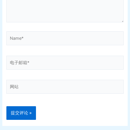
Name*
电
子
邮
箱
网
*
站