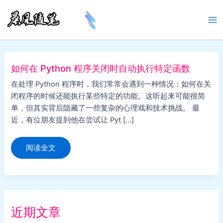
跳
至
Ma
内
容
Me
如何在 Python 程序关闭时自动执行特定函数
在处理 Python 程序时，我们常常会遇到一种情况：如何在关
闭程序的时候还能执行某些特定的功能。这听起来可能很简
单，但其实背后隐藏了一些复杂的心理戏和技术挑战。 最
近，有位朋友提到他在尝试让 Pyt […]
如
阅读全文
何
在
Python
程
序
关
闭
时
近期文章
自
动