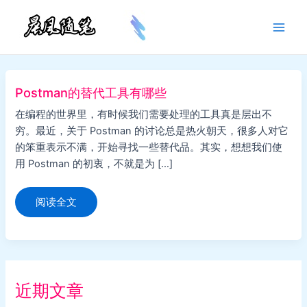
跳
至
Main
内
容
Men
Postman的替代工具有哪些
在编程的世界里，有时候我们需要处理的工具真是层出不
穷。最近，关于 Postman 的讨论总是热火朝天，很多人对它
的笨重表示不满，开始寻找一些替代品。其实，想想我们使
用 Postman 的初衷，不就是为 […]
Postman
阅读全文
的
替
代
工
具
有
哪
些
近期文章