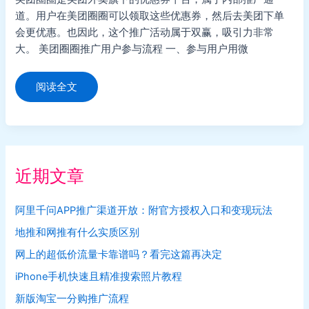
道。用户在美团圈圈可以领取这些优惠券，然后去美团下单
会更优惠。也因此，这个推广活动属于双赢，吸引力非常
大。 美团圈圈推广用户参与流程 一、参与用户用微
美
阅读全文
团
圈
圈
是
什
么，
怎
么
近期文章
推
广
阿里千问APP推广渠道开放：附官方授权入口和变现玩法
地推和网推有什么实质区别
网上的超低价流量卡靠谱吗？看完这篇再决定
iPhone手机快速且精准搜索照片教程
新版淘宝一分购推广流程