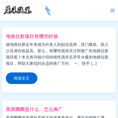
跳
至
Ma
内
容
Me
地推拉新项目有哪些好做
做地推拉新近年来成为许多人的副业选择，其门槛低、投入
少且潜在收益高。那么，有哪些值得关注和推广的地推拉新
项目呢？本文将详细介绍持续性强并且异常火爆的地推拉新
项目，帮助大家找到合适的推广方向。 一、快手 […]
地
阅读全文
推
拉
新
项
目
有
哪
些
美团圈圈是什么，怎么推广
好
做
美团圈圈是美团外卖旗下的优惠券平台，属于内部推广通