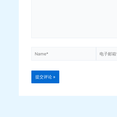
入...
Name*
电
子
邮
箱
*