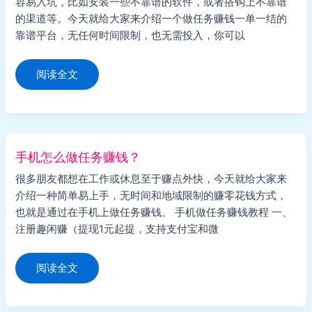
容易入坑，比如安装一些不靠谱的软件，或者搭钩上不靠谱
的渠道等。今天就给大家来介绍一个做任务赚钱一单一结的
靠谱平台，无任何时间限制，也无需投入，你可以
做
阅读全文
任
务
赚
钱
一
单
一
结
手机怎么做任务赚钱？
的
平
很多朋友都想在工作或休息至于赚点外快，今天就给大家来
台
（免
介绍一种简单易上手，无时间和地域限制的赚零花钱方式，
费
兼
也就是通过在手机上做任务赚钱。 手机做任务赚钱教程 一、
职）
注册趣闲赚（提现1元起提，支持支付宝和微
手
阅读全文
机
怎
么
做