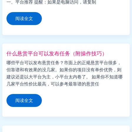
一、平台推荐 提醒：如果是电脑访问，请复制
怎
阅读全文
么
接
试
玩
任
务
（有
哪
什么悬赏平台可以发布任务（附操作技巧）
些
平
哪些平台可以发布悬赏任务？市面上的正规悬赏平台很多，
台）
但靠谱和有效果的没几家。如果你的项目没有单价优势，则
建议还是以大平台为主，小平台太内卷了。 如果你不知道哪
几家平台性价比最高，可以参考最靠谱的悬赏任
什
阅读全文
么
悬
赏
平
台
可
以