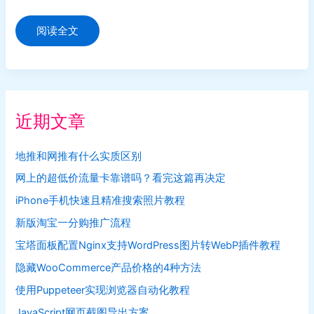
靠
阅读全文
谱
的
手
机
赚
钱
平
台
近期文章
推
荐
地推和网推有什么实质区别
网上的超低价流量卡靠谱吗？看完这篇再决定
iPhone手机快速且精准搜索照片教程
新版淘宝一分购推广流程
宝塔面板配置Nginx支持WordPress图片转WebP插件教程
隐藏WooCommerce产品价格的4种方法
使用Puppeteer实现浏览器自动化教程
JavaScript网页截图导出方案