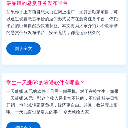
发
最靠谱的悬赏任务发布平台
布
任
如果你手上有项目想大力在网上推广，尤其是独家项目，可
务
（附
以通过设置悬赏单价的返佣形式发布在悬赏任务平台，依托
操
作
平台的巨量自然流快速获益。本文将为大家介绍几个最靠谱
技
的悬赏任务发布平台，安全无忧，都是运营很久的
巧）
最
阅读全文
靠
谱
的
悬
赏
任
务
发
学生一天赚50的靠谱软件有哪些？
布
平
一天能赚50元的软件，只需一部手机。对于在校学生，如果
台
一天能赚50元，那这个收入是非常不错的，不仅能解决日常
开销，也能减轻家庭负担，经济更自由。并且，收益无上限
哦，一天几百也是常见的事！ 今天就给大家
学
阅读全文