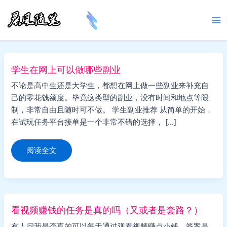
跳
至
Ma
内
容
Me
学生在网上可以做哪些副业
不论是高中生还是大学生，都想在网上做一些副业来补充自
己的零花钱额度。毕竟这类型的副业，没有时间和地点等限
制，非常自由且随时可不做。 学生副业推荐 从简单的开始，
在试玩任务平台接单是一个非常不错的选择， […]
学
阅读全文
生
在
网
上
可
以
做
哪
看视频赚钱的任务是真的吗（又或者是套路？）
些
副
有人问我是否真的可以每天通过观看视频赚点小钱，答案是