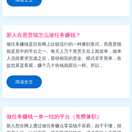
生
一
天
赚
50
的
靠
谱
新人在悬赏猫怎么做任务赚钱？
软
件
做任务赚钱是目前网上比较流行的一种兼职形式，而悬赏猫
有
哪
就是其中的平台之一。每天上万个悬赏主在上面放单，做单
些？
人员按要求完成之后，获得相应的赏金。模式非常简单，收
益也算是客观，赚个几十块钱就跟玩一样。所以，
新
阅读全文
人
在
悬
赏
猫
怎
么
做
做任务赚钱一单一结的平台（免费兼职）
任
务
新人想在网上通过做任务赚点零花钱不容易，由于不懂，很
赚
钱？