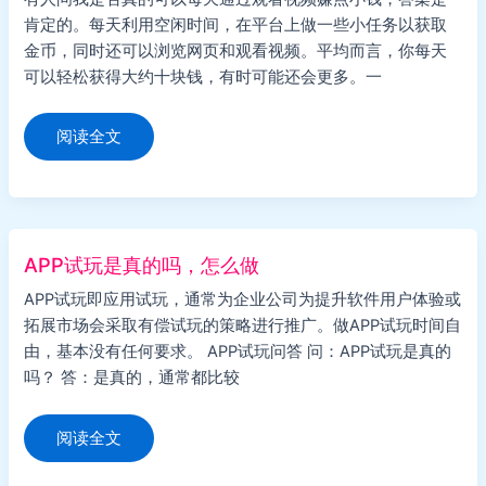
业
肯定的。每天利用空闲时间，在平台上做一些小任务以获取
金币，同时还可以浏览网页和观看视频。平均而言，你每天
可以轻松获得大约十块钱，有时可能还会更多。一
看
阅读全文
视
频
赚
钱
的
任
务
是
APP试玩是真的吗，怎么做
真
的
APP试玩即应用试玩，通常为企业公司为提升软件用户体验或
吗
（又
拓展市场会采取有偿试玩的策略进行推广。做APP试玩时间自
或
者
由，基本没有任何要求。 APP试玩问答 问：APP试玩是真的
是
吗？ 答：是真的，通常都比较
套
路？）
APP
阅读全文
试
玩
是