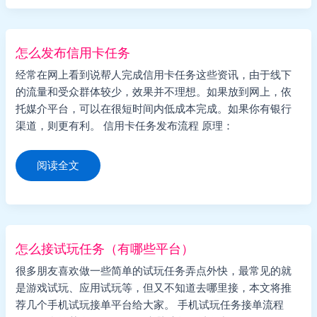
真
的
吗，
怎
么
怎么发布信用卡任务
做
经常在网上看到说帮人完成信用卡任务这些资讯，由于线下
的流量和受众群体较少，效果并不理想。如果放到网上，依
托媒介平台，可以在很短时间内低成本完成。如果你有银行
渠道，则更有利。 信用卡任务发布流程 原理：
怎
阅读全文
么
发
布
信
用
卡
任
务
怎么接试玩任务（有哪些平台）
很多朋友喜欢做一些简单的试玩任务弄点外快，最常见的就
是游戏试玩、应用试玩等，但又不知道去哪里接，本文将推
荐几个手机试玩接单平台给大家。 手机试玩任务接单流程