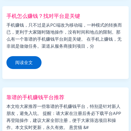
任
务
赚
钱？
手机怎么赚钱？找对平台是关键
手机赚钱，只不过是从PC端改为移动端，一种模式的转换而
已，更利于大家随时随地操作，没有时间和地点的限制。那
么有一个靠谱的手机赚钱平台则是关键。 在手机上赚钱，无
非就是做做任务。渠道从服务商接到项目，分
手
阅读全文
机
怎
么
赚
钱？
找
对
平
靠谱的手机赚钱平台推荐
台
是
本文给大家推荐一些靠谱的手机赚钱平台，特别是针对新人
关
键
朋友，避免入坑。 提醒：请大家在注册后务必下载平台APP
再登陆操作，建议大家全部注册，便于大家筛选项目和操
作。本文实时更新，永久有效。 悬赏猫 &#